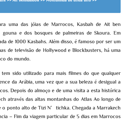
ate >> Ait benhaddou >> Montanhas de atlas alto >>
ra uma das jóias de Marrocos, Kasbah de Ait ben
’gouna e dos bosques de palmeiras de Skoura. Em
rada de 1000 Kasbahs. Além disso, é famoso por ser um
mas de televisão de Hollywood e Blockbusters, há uma
fico do mundo.
 tem sido utilizado para mais filmes do que qualquer
ence da Arábia, uma vez que a sua beleza é desigual a
cos. Depois do almoço e de uma visita a esta histórica
kech através das altas montanhas do Atlas Ao longo de
e o ponto alto de Tizi N’tichka. Chegada a Marrakech
ência – Fim da viagem particular de 5 dias em Marrocos