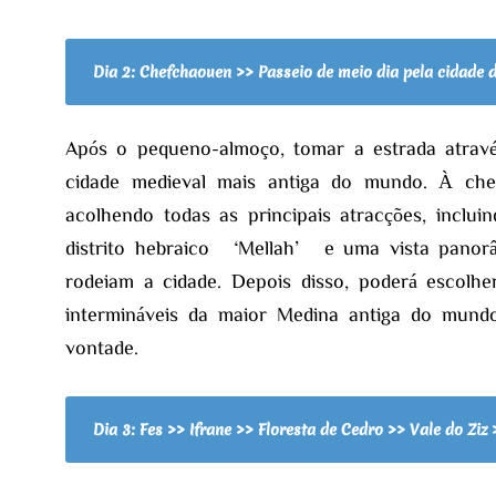
Dia 2: Chefchaouen >> Passeio de meio dia pela cidade d
Após o pequeno-almoço, tomar a estrada atra
cidade medieval mais antiga do mundo. À cheg
acolhendo todas as principais atracções, inclu
distrito hebraico ‘Mellah’ e uma vista panor
rodeiam a cidade. Depois disso, poderá escolhe
intermináveis da maior Medina antiga do mund
vontade.
Dia 3: Fes >> Ifrane >> Floresta de Cedro >> Vale do Zi