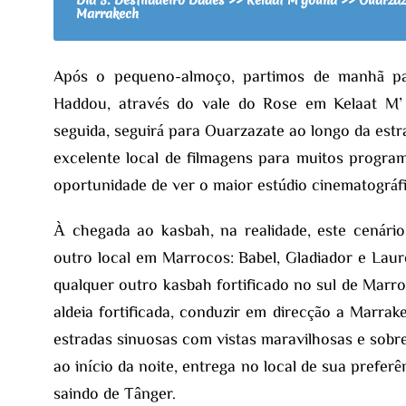
Dia 5: Desfiladeiro Dades >> Kelaat M'gouna >> Ouarzaz
Marrakech
Após o pequeno-almoço, partimos de manhã pa
Haddou, através do vale do Rose em Kelaat M
seguida, seguirá para Ouarzazate ao longo da est
excelente local de filmagens para muitos progra
oportunidade de ver o maior estúdio cinematográ
À chegada ao kasbah, na realidade, este cenário
outro local em Marrocos: Babel, Gladiador e Laur
qualquer outro kasbah fortificado no sul de Marro
aldeia fortificada, conduzir em direcção a Marra
estradas sinuosas com vistas maravilhosas e sobr
ao início da noite, entrega no local de sua prefer
saindo de Tânger.