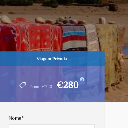
Viagem Privada
€280
€320
From
Nome
*