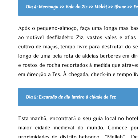
Dia 4: Merzouga >> Vale do Ziz >> Midelt >> Ifrane >> Fe
Após o pequeno-almoço, faça uma longa mas bast
ao notável desfiladeiro Ziz, vastos vales e atl
cultivo de maçãs, tempo livre para desfrutar do s
longo de uma bela rota de aldeias berberes em di
e rostos de rocha recortados à medida que atrav
em direcção a Fes. À chegada, check-in e tempo liv
Dia 5: Excursão de dia inteiro à cidade de Fez
Esta manhã, encontrará o seu guia local no hotel
maior cidade medieval do mundo. Comece por 
proximidades do distrito hebraico “Mellah”. De