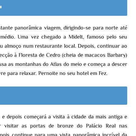
s
ante panorâmica viagem, dirigindo-se para norte até
as médio. Uma vez chegado a Midelt, famoso pelo seu
eu almoço num restaurante local. Depois, continuar ao
recção à Floresta de Cedro (cheia de macacos Barbary)
essa as montanhas do Atlas do meio e começa a descer
re para relaxar. Pernoite no seu hotel em Fez.
 e depois começará a visita à cidade da mais antiga e
visitar as portas de bronze do Palácio Real nas
pois continue para uma vista panorâmica incrível da