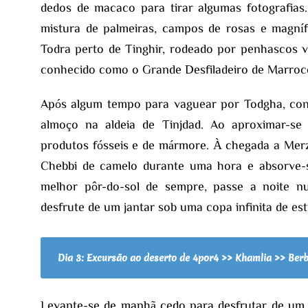
dedos de macaco para tirar algumas fotografia
mistura de palmeiras, campos de rosas e magnífi
Todra perto de Tinghir, rodeado por penhascos ve
conhecido como o Grande Desfiladeiro de Marroc
Após algum tempo para vaguear por Todgha, con
almoço na aldeia de Tinjdad. Ao aproximar-se
produtos fósseis e de mármore. À chegada a Merz
Chebbi de camelo durante uma hora e absorve-s
melhor pôr-do-sol de sempre, passe a noite 
desfrute de um jantar sob uma copa infinita de est
Dia 3: Excursão ao deserto de 4por4 >> Khamlia >> Be
Levante-se de manhã cedo para desfrutar de um