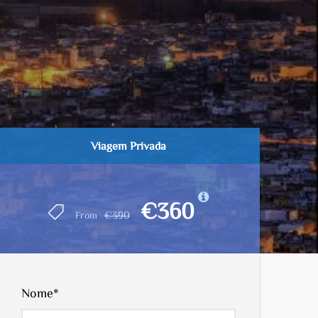
Viagem Privada
€360
€390
From
Nome
*