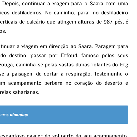
s. Depois, continuar a viagem para o Saara com uma
cos desfiladeiros. No caminho, parar no desfiladeiro
rticais de calcário que atingem alturas de 987 pés, é
os.
tinuar a viagem em direcção ao Saara. Paragem para
 do destino, passar por Erfoud, famoso pelos seus
ouga, caminha-se pelas vastas dunas rolantes do Erg
e a paisagem de cortar a respiração. Testemunhe o
num acampamento berbere no coração do deserto e
relas saharianas.
rberes nómadas
 espantoso nascer do sol perto do seu acampamento.