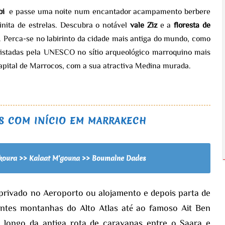
bi
e passe uma noite num encantador acampamento berbere
nita de estrelas. Descubra o notável
vale Ziz
e a
floresta de
. Perca-se no labirinto da cidade mais antiga do mundo, como
listadas pela UNESCO no sítio arqueológico marroquino mais
apital de Marrocos, com a sua atractiva Medina murada.
AS COM INÍCIO EM MARRAKECH
Skoura >> Kalaat M'gouna >> Boumalne Dades
rivado no Aeroporto ou alojamento e depois parta de
ntes montanhas do Alto Atlas até ao famoso Ait Ben
o longo da antiga rota de caravanas entre o Saara e