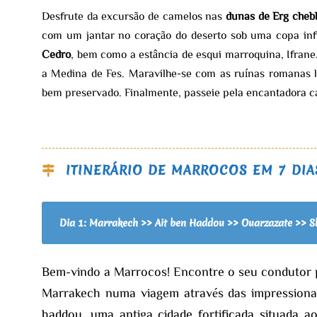
Desfrute da excursão de camelos nas
dunas de Erg cheb
com um jantar no coração do deserto sob uma copa infi
Cedro
, bem como a estância de esqui marroquina, Ifrane
a Medina de Fes. Maravilhe-se com as ruínas romanas 
bem preservado. Finalmente, passeie pela encantadora c
ITINERÁRIO DE MARROCOS EM 7 DI
Dia 1: Marrakech >> Ait ben Haddou >> Ouarzazate >> 
Bem-vindo a Marrocos! Encontre o seu condutor p
Marrakech numa viagem através das impressiona
haddou, uma antiga cidade fortificada situada a