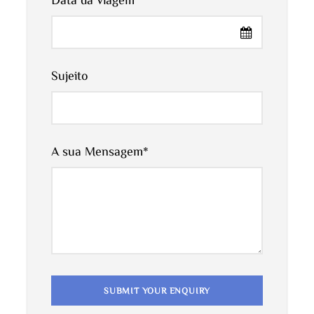
da Estrada dos Mil Kasbahs. Passe pelo vale das
rosas em Kelaat M’gouna, famoso pelas suas
rosas e perfumes, e depois pelos palmeiras de
Sujeito
Skoura. Fazer o check-in no hotel e desfrutar de
tempo livre para relaxar.
Dia 2: Boumalne Dades >> Desfiladeiro Todra >>
A sua Mensagem
*
Erfoud >> Passeio de Camelo >> Campo no Deserto
(246km)
Após o pequeno-almoço, conduza um pouco mais
para uma vista panorâmica espantosa do Vale do
Dades e das Montanhas do Além. A seguir, um
lugar magnífico conhecido como dedos de macaco
para tirar algumas fotografias. Depois, partimos em