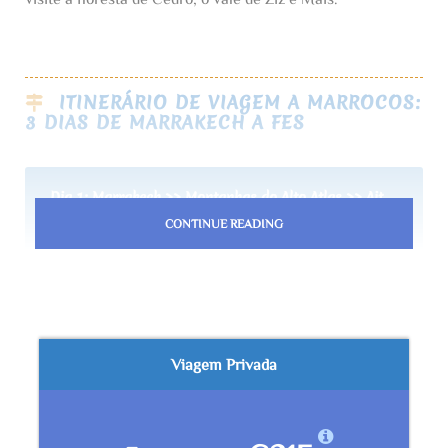
ITINERÁRIO DE VIAGEM A MARROCOS:
3 DIAS DE MARRAKECH A FES
Dia 1: Marrakech >> Montanhas do Alto Atlas >> Ait
ben Haddou >> Ouarzazate >> Boumalne Dades
CONTINUE READING
(312km)
Conheça o seu Condutor/Guia particular no seu
hotel e depois parta de Marrakech para o
desfiladeiro de Dades através da impressionante
Viagem Privada
paisagem das Montanhas Atlas. Maravilhe-se com
o passeio panorâmico do Tizi N’tichka Passe,
2260 metros de altura. Ao chegar a Ait ben