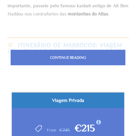
importante, passeie pelo famoso kasbah antigo de Ait Ben
Haddou nos contrafortes das
montanhas do Atlas
.
ITINERÁRIO DE MARROCOS: VIAGEM
DE 3 DIAS DE DESERTO A PARTIR DE FES
A MARRAKECH
CONTINUE READING
Dia 1: Fes >> Ifrane >> Floresta de Cedro de Azrou >>
Vale do Ziz >> Merzouga (470km)
Viagem Privada
Ao encontrar o seu condutor/guia privado, parta
de Fes para Merzouga. Pare em Ifrane, uma
encantadora estância de esqui. Passe pela floresta
€215
€245
From
de Cedro, uma área florestal na cordilheira do