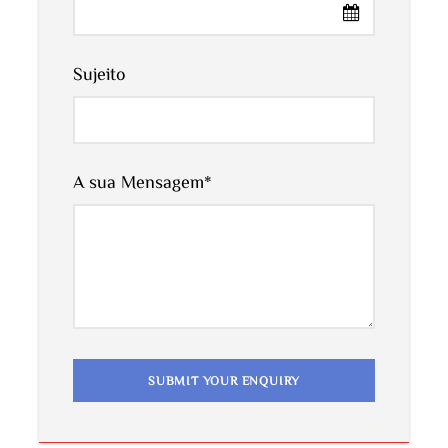
do destino, passe por Erfoud, a porta de entrada
para o majestoso deserto do Saara de Marrocos,
Além disso, é conhecido pelos seus produtos
Sujeito
fósseis e mármores (Datas, Fósseis, … Etc). À
chegada a Merzouga, partirá então de camelo para
um passeio de uma hora pelas dunas de Erg chebbi
A sua Mensagem
*
para testemunhar um dos melhores pores-do-sol
de sempre com pernoita num acampamento
berbere bem equipado no coração do deserto, sob
uma copa infinita de estrelas saharianas.
Dia 2: Merzouga >> Erfoud >> Tinghir >> Boumalne
Dades (246km)
Desfrute de um nascer do sol de manhã cedo sobre