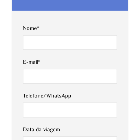
Médio Atlas. Além disso, é o lar de Barbary
Macaque, também conhecido como símio Barbary.
Admirar grandes vistas de pequenas aldeias
Nome
*
berberes desde que se começa a descer em
direcção ao majestoso Deserto do Saara. Ao longo
do caminho, vislumbre as tribos nómadas de
E-mail
*
Marrocos, viajando através das montanhas e
permanecendo muitas vezes em tendas de
mudança à medida que se dirigem para o seu
próximo destino.
Telefone/WhatsApp
Depois do almoço em Midelt ou perto de
Errachidia, fazer-se novamente à estrada para
Merzouga. No caminho, parar no oásis de Ziz para
Data da viagem
a sua magnífica vista panorâmica. Ao aproximar-se